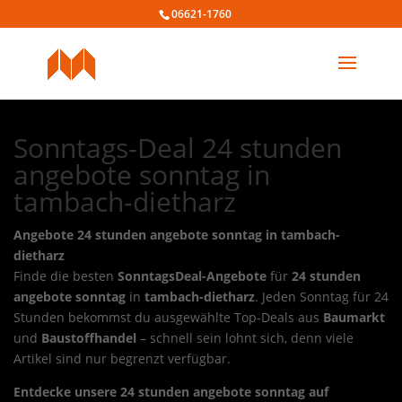
06621-1760
Sonntags-Deal 24 stunden
angebote sonntag in
tambach-dietharz
Angebote 24 stunden angebote sonntag in tambach-
dietharz
Finde die besten
SonntagsDeal-Angebote
für
24 stunden
angebote sonntag
in
tambach-dietharz
. Jeden Sonntag für 24
Stunden bekommst du ausgewählte Top-Deals aus
Baumarkt
und
Baustoffhandel
– schnell sein lohnt sich, denn viele
Artikel sind nur begrenzt verfügbar.
Entdecke unsere 24 stunden angebote sonntag auf