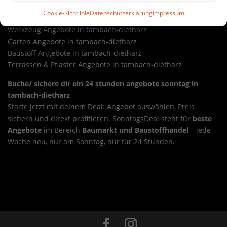
Sonntags-Schnäppchen.
Cookie-Richtlinie
Datenschutzerklärung
Impressum
Werkzeug Angebote in tambach-dietharz
Garten Angebote in tambach-dietharz
Baustoff Angebote in tambach-dietharz
Terrassen & Pflaster Angebote in tambach-dietharz
Buche/ sichere dir ein 24 stunden angebote sonntag in
tambach-dietharz
Starte jetzt mit deinem Deal: Angebot auswählen, Preis
sichern und direkt profitieren. SonntagsDeal steht für
beste
Angebote
im Bereich
Baumarkt und Baustoffhandel
– jede
Woche neu, nur am Sonntag, nur für 24 Stunden.
Sonntags-Deal 24 stunden angebote sonntag in
suhl
Overview
Sonntags-Deal 24 stunden angebote
sonntag in teistungen