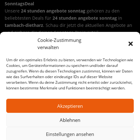
SonntagsDeal
Unsere
24 stunden angebote sonntag
gehören zu den
beliebtesten Deals für
24 stunden angebote sonntag
in
tambach-dietharz
. Schau dir jetzt die aktuellen Angebote an
und sichere dir deinen Sonntags-Preisvorteil.
Cookie-Zustimmung
Sichere dir ein Angebot aus unseren 24 stunden angebote
verwalten
sonntag in tambach-dietharz
Wähle deinen Deal, lege ihn in den Warenkorb und nutze die
Um dir ein optimales Erlebnis zu bieten, verwenden wir Technologien wie
24-Stunden-Aktion. Viele Angebote sind ideal für
Cookies, um Geräteinformationen zu speichern und/oder darauf
zuzugreifen. Wenn du diesen Technologien zustimmst, können wir Daten
Renovierung, Haus & Garten, Werkstatt oder Baustelle.
24
wie das Surfverhalten oder eindeutige IDs auf dieser Website
stunden angebote sonntag
kann dabei je nach Warengruppe
verarbeiten. Wenn du deine Zustimmung nicht erteilst oder zurückziehst,
variieren – von Werkzeug bis Baustoffe.
können bestimmte Merkmale und Funktionen beeinträchtigt werden.
Große Auswahl an 24 stunden angebote sonntag-Angeboten
Akzeptieren
in tambach-dietharz
Auf SonntagsDeal findest du jede Woche wechselnde
Ablehnen
Aktionen für
24 stunden angebote sonntag
in
tambach-
dietharz
. Egal ob Heimwerker-Projekt oder Profi-Baustelle:
Einstellungen ansehen
Hier bekommst du starke Preise, klare Auswahl und echte