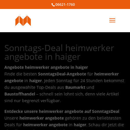
06621-1760
Sonntags-Deal heimwerker
angebote in haiger
Angebote heimwerker angebote in haiger
Finde die besten
SonntagsDeal-Angebote
für
heimwerker
angebote
in
haiger
. Jeden Sonntag für 24 Stunden bekommst
du ausgewählte Top-Deals aus
Baumarkt
und
Baustoffhandel
– schnell sein lohnt sich, denn viele Artikel
sind nur begrenzt verfügbar.
Entdecke unsere heimwerker angebote auf SonntagsDeal
Unsere
heimwerker angebote
gehören zu den beliebtesten
Deals für
heimwerker angebote
in
haiger
. Schau dir jetzt die