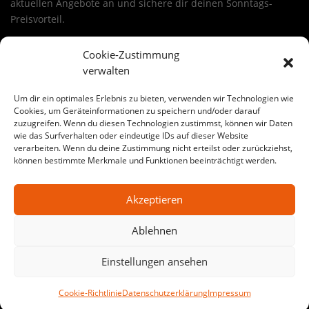
aktuellen Angebote an und sichere dir deinen Sonntags-
Preisvorteil.
Sichere dir ein Angebot aus unseren heimwerker angebote
Cookie-Zustimmung
in haiger
verwalten
Wähle deinen Deal, lege ihn in den Warenkorb und nutze die
24-Stunden-Aktion. Viele Angebote sind ideal für
Um dir ein optimales Erlebnis zu bieten, verwenden wir Technologien wie
Renovierung, Haus & Garten, Werkstatt oder Baustelle.
Cookies, um Geräteinformationen zu speichern und/oder darauf
zuzugreifen. Wenn du diesen Technologien zustimmst, können wir Daten
heimwerker angebote
kann dabei je nach Warengruppe
wie das Surfverhalten oder eindeutige IDs auf dieser Website
variieren – von Werkzeug bis Baustoffe.
verarbeiten. Wenn du deine Zustimmung nicht erteilst oder zurückziehst,
können bestimmte Merkmale und Funktionen beeinträchtigt werden.
Große Auswahl an heimwerker angebote-Angeboten in
haiger
Akzeptieren
Auf SonntagsDeal findest du jede Woche wechselnde
Aktionen für
heimwerker angebote
in
haiger
. Egal ob
Ablehnen
Heimwerker-Projekt oder Profi-Baustelle: Hier bekommst du
starke Preise, klare Auswahl und echte Sonntags-
Einstellungen ansehen
Schnäppchen.
Cookie-Richtlinie
Datenschutzerklärung
Impressum
Werkzeug Angebote in haiger