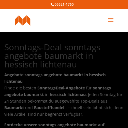
06621-1760
Sonntags-Deal sonntags
angebote baumarkt in
hessisch lichtenau
Angebote sonntags angebote baumarkt in hessisch
lichtenau
Finde die besten
SonntagsDeal-Angebote
für
sonntags
angebote baumarkt
in
hessisch lichtenau
. Jeden Sonntag für
24 Stunden bekommst du ausgewählte Top-Deals aus
Baumarkt
und
Baustoffhandel
– schnell sein lohnt sich, denn
viele Artikel sind nur begrenzt verfügbar.
Entdecke unsere sonntags angebote baumarkt auf