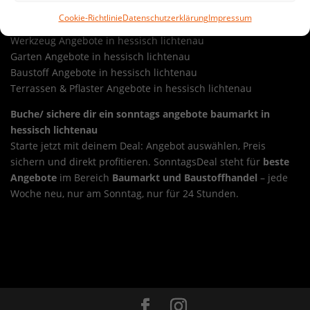
Sonntags-Schnäppchen.
Cookie-Richtlinie
Datenschutzerklärung
Impressum
Werkzeug Angebote in hessisch lichtenau
Garten Angebote in hessisch lichtenau
Baustoff Angebote in hessisch lichtenau
Terrassen & Pflaster Angebote in hessisch lichtenau
Buche/ sichere dir ein sonntags angebote baumarkt in
hessisch lichtenau
Starte jetzt mit deinem Deal: Angebot auswählen, Preis
sichern und direkt profitieren. SonntagsDeal steht für
beste
Angebote
im Bereich
Baumarkt und Baustoffhandel
– jede
Woche neu, nur am Sonntag, nur für 24 Stunden.
Sonntags-Deal sonntags angebote baumarkt in heringen
(werra)
Overview
Sonntags-Deal sonntags angebote
baumarkt in heuchelheim