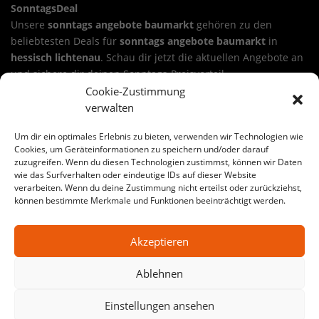
SonntagsDeal
Unsere
sonntags angebote baumarkt
gehören zu den
beliebtesten Deals für
sonntags angebote baumarkt
in
hessisch lichtenau
. Schau dir jetzt die aktuellen Angebote an
und sichere dir deinen Sonntags-Preisvorteil.
Cookie-Zustimmung
Sichere dir ein Angebot aus unseren sonntags angebote
verwalten
baumarkt in hessisch lichtenau
Wähle deinen Deal, lege ihn in den Warenkorb und nutze die
Um dir ein optimales Erlebnis zu bieten, verwenden wir Technologien wie
24-Stunden-Aktion. Viele Angebote sind ideal für
Cookies, um Geräteinformationen zu speichern und/oder darauf
zuzugreifen. Wenn du diesen Technologien zustimmst, können wir Daten
Renovierung, Haus & Garten, Werkstatt oder Baustelle.
wie das Surfverhalten oder eindeutige IDs auf dieser Website
sonntags angebote baumarkt
kann dabei je nach
verarbeiten. Wenn du deine Zustimmung nicht erteilst oder zurückziehst,
Warengruppe variieren – von Werkzeug bis Baustoffe.
können bestimmte Merkmale und Funktionen beeinträchtigt werden.
Große Auswahl an sonntags angebote baumarkt-Angeboten
Akzeptieren
in hessisch lichtenau
Auf SonntagsDeal findest du jede Woche wechselnde
Ablehnen
Aktionen für
sonntags angebote baumarkt
in
hessisch
lichtenau
. Egal ob Heimwerker-Projekt oder Profi-Baustelle:
Einstellungen ansehen
Hier bekommst du starke Preise, klare Auswahl und echte