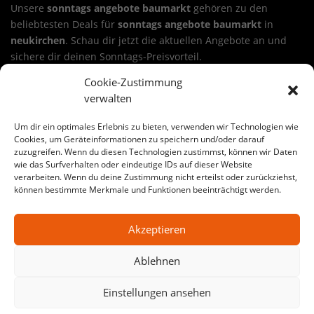
Unsere
sonntags angebote baumarkt
gehören zu den
beliebtesten Deals für
sonntags angebote baumarkt
in
neukirchen
. Schau dir jetzt die aktuellen Angebote an und
sichere dir deinen Sonntags-Preisvorteil.
Cookie-Zustimmung
Sichere dir ein Angebot aus unseren sonntags angebote
verwalten
baumarkt in neukirchen
Wähle deinen Deal, lege ihn in den Warenkorb und nutze die
Um dir ein optimales Erlebnis zu bieten, verwenden wir Technologien wie
24-Stunden-Aktion. Viele Angebote sind ideal für
Cookies, um Geräteinformationen zu speichern und/oder darauf
Renovierung, Haus & Garten, Werkstatt oder Baustelle.
zuzugreifen. Wenn du diesen Technologien zustimmst, können wir Daten
sonntags angebote baumarkt
kann dabei je nach
wie das Surfverhalten oder eindeutige IDs auf dieser Website
verarbeiten. Wenn du deine Zustimmung nicht erteilst oder zurückziehst,
Warengruppe variieren – von Werkzeug bis Baustoffe.
können bestimmte Merkmale und Funktionen beeinträchtigt werden.
Große Auswahl an sonntags angebote baumarkt-Angeboten
Akzeptieren
in neukirchen
Auf SonntagsDeal findest du jede Woche wechselnde
Ablehnen
Aktionen für
sonntags angebote baumarkt
in
neukirchen
.
Egal ob Heimwerker-Projekt oder Profi-Baustelle: Hier
Einstellungen ansehen
bekommst du starke Preise, klare Auswahl und echte
Sonntags-Schnäppchen.