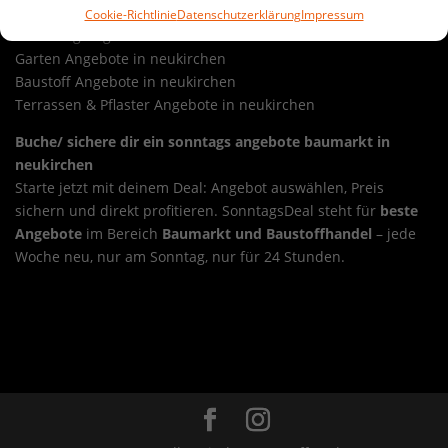
Cookie-Richtlinie
Datenschutzerklärung
Impressum
Werkzeug Angebote in neukirchen
Garten Angebote in neukirchen
Baustoff Angebote in neukirchen
Terrassen & Pflaster Angebote in neukirchen
Buche/ sichere dir ein sonntags angebote baumarkt in
neukirchen
Starte jetzt mit deinem Deal: Angebot auswählen, Preis
sichern und direkt profitieren. SonntagsDeal steht für
beste
Angebote
im Bereich
Baumarkt und Baustoffhandel
– jede
Woche neu, nur am Sonntag, nur für 24 Stunden.
Sonntags-Deal sonntags angebote baumarkt in
neuhof
Overview
Sonntags-Deal sonntags angebote
baumarkt in nidda