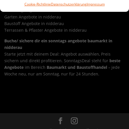
Cookie-Richtlinie
Datenschutzerklärung
Impressum
Werkzeug Angebote in nidderau
Garten Angebote in nidderau
Baustoff Angebote in nidderau
Terrassen & Pflaster Angebote in nidderau
Buche/ sichere dir ein sonntags angebote baumarkt in
nidderau
Starte jetzt mit deinem Deal: Angebot auswählen, Preis
sichern und direkt profitieren. SonntagsDeal steht für
beste
Angebote
im Bereich
Baumarkt und Baustoffhandel
– jede
Woche neu, nur am Sonntag, nur für 24 Stunden.
Sonntags-Deal sonntags angebote baumarkt in
niddatal
Overview
Sonntags-Deal sonntags angebote
baumarkt in niederdorfelden