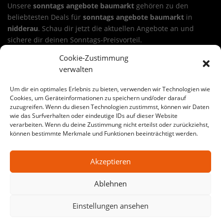
Unsere
sonntags angebote baumarkt
gehören zu den
beliebtesten Deals für
sonntags angebote baumarkt
in
nidderau
. Schau dir jetzt die aktuellen Angebote an und
sichere dir deinen Sonntags-Preisvorteil.
Cookie-Zustimmung
Sichere dir ein Angebot aus unseren sonntags angebote
verwalten
baumarkt in nidderau
Wähle deinen Deal, lege ihn in den Warenkorb und nutze die
Um dir ein optimales Erlebnis zu bieten, verwenden wir Technologien wie
24-Stunden-Aktion. Viele Angebote sind ideal für
Cookies, um Geräteinformationen zu speichern und/oder darauf
Renovierung, Haus & Garten, Werkstatt oder Baustelle.
zuzugreifen. Wenn du diesen Technologien zustimmst, können wir Daten
sonntags angebote baumarkt
kann dabei je nach
wie das Surfverhalten oder eindeutige IDs auf dieser Website
verarbeiten. Wenn du deine Zustimmung nicht erteilst oder zurückziehst,
Warengruppe variieren – von Werkzeug bis Baustoffe.
können bestimmte Merkmale und Funktionen beeinträchtigt werden.
Große Auswahl an sonntags angebote baumarkt-Angeboten
Akzeptieren
in nidderau
Auf SonntagsDeal findest du jede Woche wechselnde
Ablehnen
Aktionen für
sonntags angebote baumarkt
in
nidderau
. Egal
ob Heimwerker-Projekt oder Profi-Baustelle: Hier bekommst
Einstellungen ansehen
du starke Preise, klare Auswahl und echte Sonntags-
Schnäppchen.