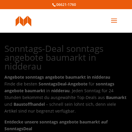
06621-1760
Sonntags-Deal sonntags
angebote baumarkt in
nidderau
Angebote sonntags angebote baumarkt in nidderau
Finde die besten
SonntagsDeal-Angebote
für
sonntags
angebote baumarkt
in
nidderau
. Jeden Sonntag für 24
Stunden bekommst du ausgewählte Top-Deals aus
Baumarkt
und
Baustoffhandel
– schnell sein lohnt sich, denn viele
Artikel sind nur begrenzt verfügbar.
Entdecke unsere sonntags angebote baumarkt auf
SonntagsDeal