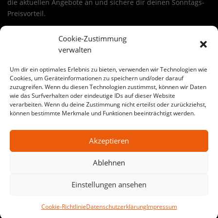
die aktuellen Angebote an und sichere dir deinen Sonntags-
Preisvorteil.
Sichere dir ein Angebot aus unseren sonntags deal
Cookie-Zustimmung
baustoffe in dipperz
verwalten
Wähle deinen Deal, lege ihn in den Warenkorb und nutze die
24-Stunden-Aktion. Viele Angebote sind ideal für
Um dir ein optimales Erlebnis zu bieten, verwenden wir Technologien wie
Renovierung, Haus & Garten, Werkstatt oder Baustelle.
Cookies, um Geräteinformationen zu speichern und/oder darauf
zuzugreifen. Wenn du diesen Technologien zustimmst, können wir Daten
sonntags deal baustoffe
kann dabei je nach Warengruppe
wie das Surfverhalten oder eindeutige IDs auf dieser Website
variieren – von Werkzeug bis Baustoffe.
verarbeiten. Wenn du deine Zustimmung nicht erteilst oder zurückziehst,
können bestimmte Merkmale und Funktionen beeinträchtigt werden.
Große Auswahl an sonntags deal baustoffe-Angeboten in
dipperz
Akzeptieren
Auf SonntagsDeal findest du jede Woche wechselnde
Aktionen für
sonntags deal baustoffe
in
dipperz
. Egal ob
Ablehnen
Heimwerker-Projekt oder Profi-Baustelle: Hier bekommst du
starke Preise, klare Auswahl und echte Sonntags-
Einstellungen ansehen
Schnäppchen.
Cookie-Richtlinie
Datenschutzerklärung
Impressum
Werkzeug Angebote in dipperz