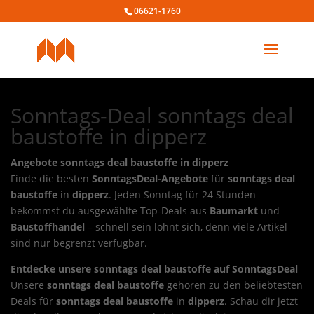
06621-1760
Sonntags-Deal sonntags deal
baustoffe in dipperz
Angebote sonntags deal baustoffe in dipperz
Finde die besten
SonntagsDeal-Angebote
für
sonntags deal
baustoffe
in
dipperz
. Jeden Sonntag für 24 Stunden
bekommst du ausgewählte Top-Deals aus
Baumarkt
und
Baustoffhandel
– schnell sein lohnt sich, denn viele Artikel
sind nur begrenzt verfügbar.
Entdecke unsere sonntags deal baustoffe auf SonntagsDeal
Unsere
sonntags deal baustoffe
gehören zu den beliebtesten
Deals für
sonntags deal baustoffe
in
dipperz
. Schau dir jetzt