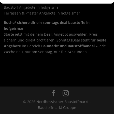
Garten Angebote in hofgeismar
Baustoff Angebote in hofgeismar
Terrassen & Pflaster Angebote in hofgeismar
Buche/ sichere dir ein sonntags deal baustoffe in
hofgeismar
Starte jetzt mit deinem Deal: Angebot auswählen, Preis
sichern und direkt profitieren. SonntagsDeal steht für
beste
Angebote
im Bereich
Baumarkt und Baustoffhandel
– jede
Woche neu, nur am Sonntag, nur für 24 Stunden.
Sonntags-Deal sonntags deal baustoffe in hochheim am
main
Overview
Sonntags-Deal sonntags deal baustoffe in
hohenstein
© 2026 Nordhessischer Baustoffmarkt -
Baustoffmarkt Gruppe