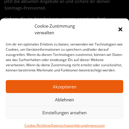
jetzt die aktuellen Angebote an und sichere dir deinen
Sonntags-Preisvorteil.
Sichere dir ein Angebot aus unseren sonntags deal
baustoffe in hofgeismar
Cookie-Zustimmung
Wähle deinen Deal, lege ihn in den Warenkorb und nutze die
verwalten
24-Stunden-Aktion. Viele Angebote sind ideal für
Um dir ein optimales Erlebnis zu bieten, verwenden wir Technologien wie
Renovierung, Haus & Garten, Werkstatt oder Baustelle.
Cookies, um Geräteinformationen zu speichern und/oder darauf
sonntags deal baustoffe
kann dabei je nach Warengruppe
zuzugreifen. Wenn du diesen Technologien zustimmst, können wir Daten
variieren – von Werkzeug bis Baustoffe.
wie das Surfverhalten oder eindeutige IDs auf dieser Website
verarbeiten. Wenn du deine Zustimmung nicht erteilst oder zurückziehst,
können bestimmte Merkmale und Funktionen beeinträchtigt werden.
Große Auswahl an sonntags deal baustoffe-Angeboten in
hofgeismar
Akzeptieren
Auf SonntagsDeal findest du jede Woche wechselnde
Aktionen für
sonntags deal baustoffe
in
hofgeismar
. Egal ob
Ablehnen
Heimwerker-Projekt oder Profi-Baustelle: Hier bekommst du
starke Preise, klare Auswahl und echte Sonntags-
Einstellungen ansehen
Schnäppchen.
Werkzeug Angebote in hofgeismar
Cookie-Richtlinie
Datenschutzerklärung
Impressum