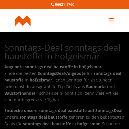
06621-1760
Sonntags-Deal sonntags deal
baustoffe in hofgeismar
Angebote sonntags deal baustoffe in hofgeismar
Finde die besten
SonntagsDeal-Angebote
für
sonntags deal
baustoffe
in
hofgeismar
. Jeden Sonntag für 24 Stunden
bekommst du ausgewählte Top-Deals aus
Baumarkt
und
Baustoffhandel
– schnell sein lohnt sich, denn viele Artikel
sind nur begrenzt verfügbar.
Entdecke unsere sonntags deal baustoffe auf SonntagsDeal
Unsere
sonntags deal baustoffe
gehören zu den beliebtesten
Deals für
sonntags deal baustoffe
in
hofgeismar
. Schau dir