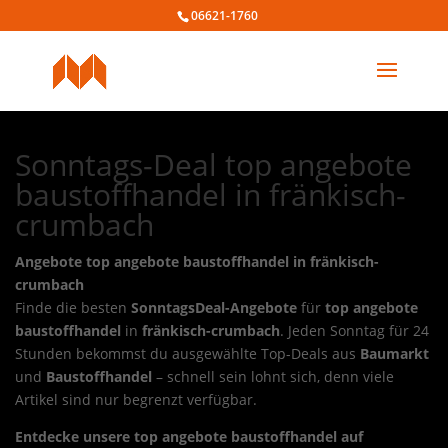
06621-1760
Sonntags-Deal top angebote
baustoffhandel in fränkisch-
crumbach
Angebote top angebote baustoffhandel in fränkisch-
crumbach
Finde die besten
SonntagsDeal-Angebote
für
top angebote
baustoffhandel
in
fränkisch-crumbach
. Jeden Sonntag für 24
Stunden bekommst du ausgewählte Top-Deals aus
Baumarkt
und
Baustoffhandel
– schnell sein lohnt sich, denn viele
Artikel sind nur begrenzt verfügbar.
Entdecke unsere top angebote baustoffhandel auf