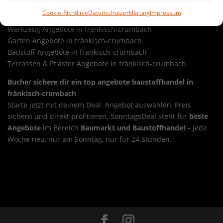
Sonntags-Schnäppchen.
Cookie-Richtlinie
Datenschutzerklärung
Impressum
Werkzeug Angebote in fränkisch-crumbach
Garten Angebote in fränkisch-crumbach
Baustoff Angebote in fränkisch-crumbach
Terrassen & Pflaster Angebote in fränkisch-crumbach
Buche/ sichere dir ein top angebote baustoffhandel in
fränkisch-crumbach
Starte jetzt mit deinem Deal: Angebot auswählen, Preis
sichern und direkt profitieren. SonntagsDeal steht für
beste
Angebote
im Bereich
Baumarkt und Baustoffhandel
– jede
Woche neu, nur am Sonntag, nur für 24 Stunden.
Sonntags-Deal top angebote baustoffhandel in frankfurt am
main
Overview
Sonntags-Deal top angebote
baustoffhandel in freiensteinau