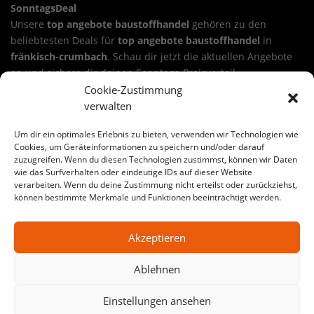
SonntagsDeal
Unsere
top angebote baustoffhandel
gehören zu den
beliebtesten Deals für
top angebote baustoffhandel
in
fränkisch-crumbach
. Schau dir jetzt die aktuellen Angebote
an und sichere dir deinen Sonntags-Preisvorteil.
Cookie-Zustimmung
Sichere dir ein Angebot aus unseren top angebote
verwalten
baustoffhandel in fränkisch-crumbach
Wähle deinen Deal, lege ihn in den Warenkorb und nutze die
Um dir ein optimales Erlebnis zu bieten, verwenden wir Technologien wie
24-Stunden-Aktion. Viele Angebote sind ideal für
Cookies, um Geräteinformationen zu speichern und/oder darauf
zuzugreifen. Wenn du diesen Technologien zustimmst, können wir Daten
Renovierung, Haus & Garten, Werkstatt oder Baustelle.
top
wie das Surfverhalten oder eindeutige IDs auf dieser Website
angebote baustoffhandel
kann dabei je nach Warengruppe
verarbeiten. Wenn du deine Zustimmung nicht erteilst oder zurückziehst,
variieren – von Werkzeug bis Baustoffe.
können bestimmte Merkmale und Funktionen beeinträchtigt werden.
Große Auswahl an top angebote baustoffhandel-Angeboten
Akzeptieren
in fränkisch-crumbach
Auf SonntagsDeal findest du jede Woche wechselnde
Ablehnen
Aktionen für
top angebote baustoffhandel
in
fränkisch-
crumbach
. Egal ob Heimwerker-Projekt oder Profi-Baustelle:
Einstellungen ansehen
Hier bekommst du starke Preise, klare Auswahl und echte