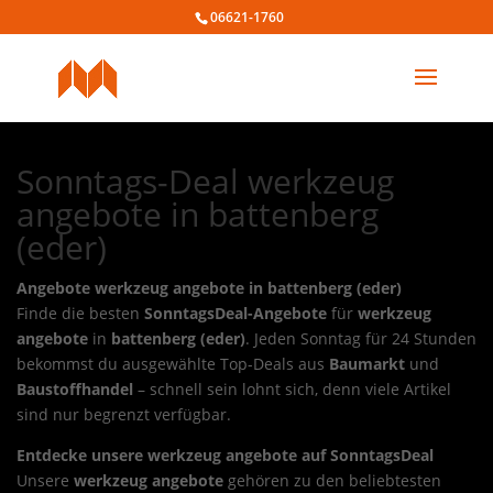
06621-1760
Sonntags-Deal werkzeug
angebote in battenberg
(eder)
Angebote werkzeug angebote in battenberg (eder)
Finde die besten
SonntagsDeal-Angebote
für
werkzeug
angebote
in
battenberg (eder)
. Jeden Sonntag für 24 Stunden
bekommst du ausgewählte Top-Deals aus
Baumarkt
und
Baustoffhandel
– schnell sein lohnt sich, denn viele Artikel
sind nur begrenzt verfügbar.
Entdecke unsere werkzeug angebote auf SonntagsDeal
Unsere
werkzeug angebote
gehören zu den beliebtesten