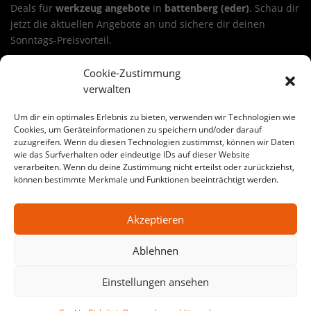
Deals für
werkzeug angebote
in
battenberg (eder)
. Schau dir
jetzt die aktuellen Angebote an und sichere dir deinen
Sonntags-Preisvorteil.
Sichere dir ein Angebot aus unseren werkzeug angebote in
Cookie-Zustimmung
battenberg (eder)
verwalten
Wähle deinen Deal, lege ihn in den Warenkorb und nutze die
24-Stunden-Aktion. Viele Angebote sind ideal für
Um dir ein optimales Erlebnis zu bieten, verwenden wir Technologien wie
Renovierung, Haus & Garten, Werkstatt oder Baustelle.
Cookies, um Geräteinformationen zu speichern und/oder darauf
zuzugreifen. Wenn du diesen Technologien zustimmst, können wir Daten
werkzeug angebote
kann dabei je nach Warengruppe
wie das Surfverhalten oder eindeutige IDs auf dieser Website
variieren – von Werkzeug bis Baustoffe.
verarbeiten. Wenn du deine Zustimmung nicht erteilst oder zurückziehst,
können bestimmte Merkmale und Funktionen beeinträchtigt werden.
Große Auswahl an werkzeug angebote-Angeboten in
battenberg (eder)
Akzeptieren
Auf SonntagsDeal findest du jede Woche wechselnde
Aktionen für
werkzeug angebote
in
battenberg (eder)
. Egal
Ablehnen
ob Heimwerker-Projekt oder Profi-Baustelle: Hier bekommst
du starke Preise, klare Auswahl und echte Sonntags-
Einstellungen ansehen
Schnäppchen.