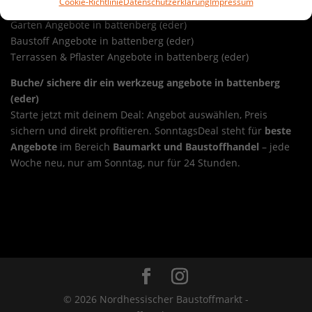
Cookie-Richtlinie
Datenschutzerklärung
Impressum
Werkzeug Angebote in battenberg (eder)
Garten Angebote in battenberg (eder)
Baustoff Angebote in battenberg (eder)
Terrassen & Pflaster Angebote in battenberg (eder)
Buche/ sichere dir ein werkzeug angebote in battenberg
(eder)
Starte jetzt mit deinem Deal: Angebot auswählen, Preis
sichern und direkt profitieren. SonntagsDeal steht für
beste
Angebote
im Bereich
Baumarkt und Baustoffhandel
– jede
Woche neu, nur am Sonntag, nur für 24 Stunden.
Sonntags-Deal werkzeug angebote in bad
wildungen
Overview
Sonntags-Deal werkzeug angebote in
baunatal
© 2026 Nordhessischer Baustoffmarkt -